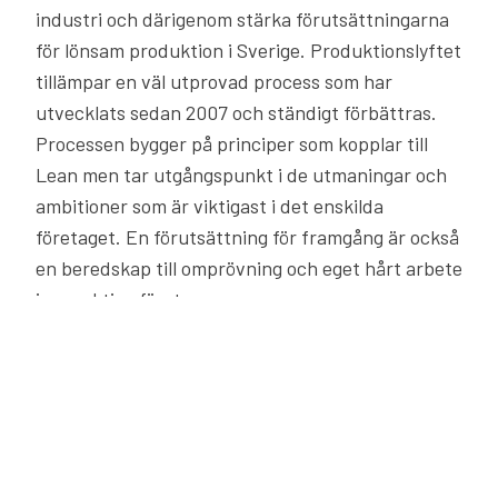
industri och därigenom stärka förutsättningarna
för lönsam produktion i Sverige. Produktionslyftet
tillämpar en väl utprovad process som har
utvecklats sedan 2007 och ständigt förbättras.
Processen bygger på principer som kopplar till
Lean men tar utgångspunkt i de utmaningar och
ambitioner som är viktigast i det enskilda
företaget. En förutsättning för framgång är också
en beredskap till omprövning och eget hårt arbete
i respektive företag.
Vill du veta mer om Produktionslyftet och hur det
kan hjälpa din verksamhet till utveckling?
Läs mer
på produktionslyftet.se
eller kontakta oss på
Lendev så berättar vi mer.